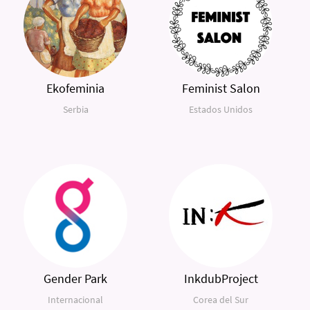
Ekofeminia
Feminist Salon
Serbia
Estados Unidos
Gender Park
InkdubProject
Internacional
Corea del Sur