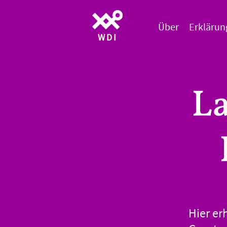
Über
Erklärun
WDI
La
Hier er