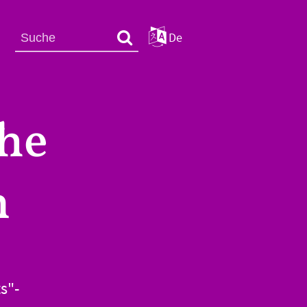
De
che
n
s"-