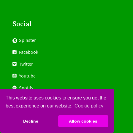
Social
Spinster
Facebook
Twitter
Youtube
Spotify
This website uses cookies to ensure you get the
Gettr
best experience on our website.
Cookie policy
Contribute on Gitlab
Decline
Allow cookies
Email:
info@womensdeclaration.com